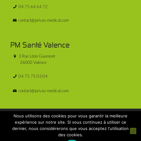
04 75 64 64 72
contact@privas-medical.com
PM Santé Valence
3 Rue Léon Gaumont
26000 Valence
04 75 75 03 04
contact@privas-medical.com
Nous utilisons des cookies pour vous garantir la meilleure
expérience sur notre site. Si vous continuez à utiliser ce
dernier, nous considérerons que vous acceptez l'utilisation
© 2025 PM Santé - Tous droits réservés - Réalisé par
des cookies.
Licom Développement
|
Mentions Légales
|
RGPD
|