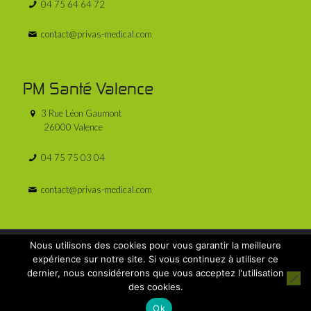
04 75 64 64 72
contact@privas-medical.com
PM Santé Valence
3 Rue Léon Gaumont
26000 Valence
04 75 75 03 04
contact@privas-medical.com
Nous utilisons des cookies pour vous garantir la meilleure
expérience sur notre site. Si vous continuez à utiliser ce
dernier, nous considérerons que vous acceptez l'utilisation
© 2025 PM Santé - Tous droits réservés - Réalisé par
des cookies.
Licom Développement
|
Mentions Légales
|
RGPD
|
Conditions générales de vente et de location
Ok