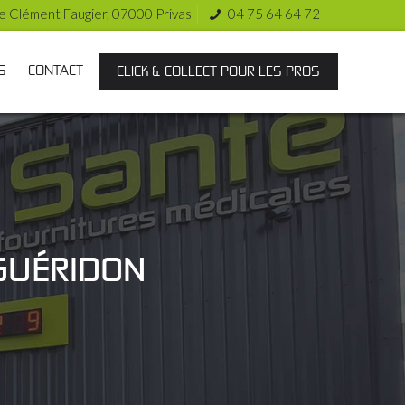
e Clément Faugier, 07000 Privas
04 75 64 64 72
S
CONTACT
CLICK & COLLECT POUR LES PROS
GUÉRIDON