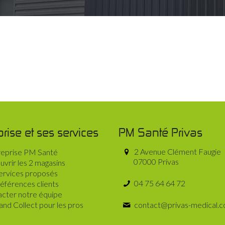
prise et ses services
PM Santé Privas
2 Avenue Clément Faugie
reprise PM Santé
07000 Privas
vrir les 2 magasins
ervices proposés
04 75 64 64 72
éférences clients
cter notre équipe
 and Collect pour les pros
contact@privas-medical.