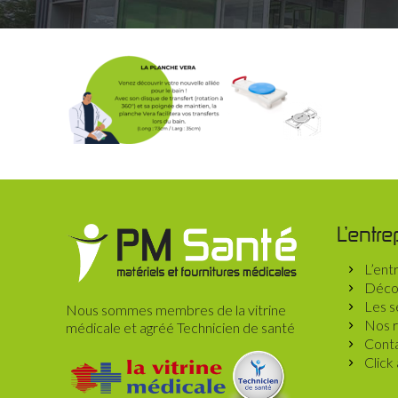
L’entre
L’ent
Décou
Les s
Nous sommes membres de la vitrine
Nos r
médicale et agréé Technicien de santé
Conta
Click