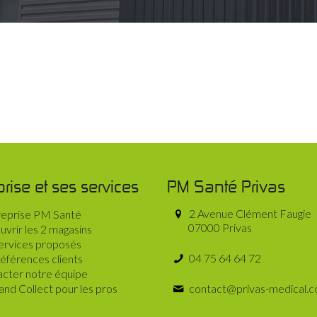
prise et ses services
PM Santé Privas
2 Avenue Clément Faugie
reprise PM Santé
07000 Privas
vrir les 2 magasins
ervices proposés
04 75 64 64 72
éférences clients
cter notre équipe
 and Collect pour les pros
contact@privas-medical.