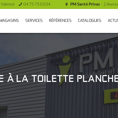
 Valence
04 75 75 03 04
PM Santé Privas
– 2 Avenu
MAGASINS
SERVICES
RÉFÉRENCES
CATALOGUES
ACTU
DE À LA TOILETTE PLANCH