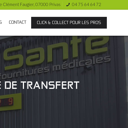
e Clément Faugier, 07000 Privas
04 75 64 64 72
S
CONTACT
CLICK & COLLECT POUR LES PROS
E DE TRANSFERT